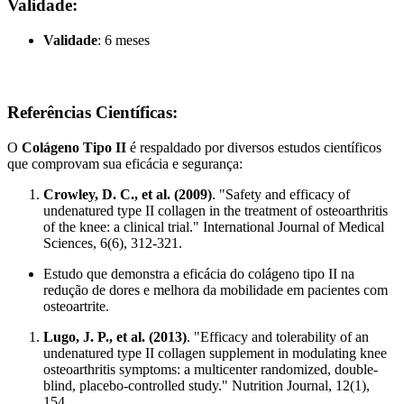
Validade:
Validade
: 6 meses
Referências Científicas:
O
Colágeno Tipo II
é respaldado por diversos estudos científicos
que comprovam sua eficácia e segurança:
Crowley, D. C., et al. (2009)
. "Safety and efficacy of
undenatured type II collagen in the treatment of osteoarthritis
of the knee: a clinical trial." International Journal of Medical
Sciences, 6(6), 312-321.
Estudo que demonstra a eficácia do colágeno tipo II na
redução de dores e melhora da mobilidade em pacientes com
osteoartrite.
Lugo, J. P., et al. (2013)
. "Efficacy and tolerability of an
undenatured type II collagen supplement in modulating knee
osteoarthritis symptoms: a multicenter randomized, double-
blind, placebo-controlled study." Nutrition Journal, 12(1),
154.