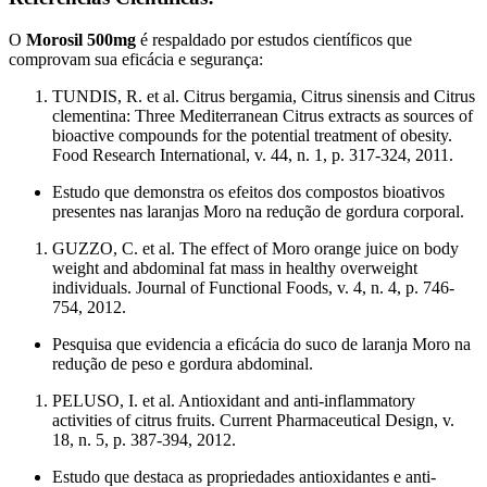
O
Morosil 500mg
é respaldado por estudos científicos que
comprovam sua eficácia e segurança:
TUNDIS, R. et al. Citrus bergamia, Citrus sinensis and Citrus
clementina: Three Mediterranean Citrus extracts as sources of
bioactive compounds for the potential treatment of obesity.
Food Research International, v. 44, n. 1, p. 317-324, 2011.
Estudo que demonstra os efeitos dos compostos bioativos
presentes nas laranjas Moro na redução de gordura corporal.
GUZZO, C. et al. The effect of Moro orange juice on body
weight and abdominal fat mass in healthy overweight
individuals. Journal of Functional Foods, v. 4, n. 4, p. 746-
754, 2012.
Pesquisa que evidencia a eficácia do suco de laranja Moro na
redução de peso e gordura abdominal.
PELUSO, I. et al. Antioxidant and anti-inflammatory
activities of citrus fruits. Current Pharmaceutical Design, v.
18, n. 5, p. 387-394, 2012.
Estudo que destaca as propriedades antioxidantes e anti-