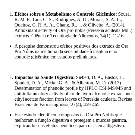
Efeitos sobre o Metabolismo e Controle Glicêmico:
Sousa,
R. M. F., Lira, C. S., Rodrigues, A. O., Morais, S. A. L.,
Queiroz, C. R. A. A., Chang, R., ... & Oliveira, A. (2014).
Antioxidant activity of Ora-pro-nobis (Pereskia aculeata Mill.)
extracts. Ciência e Tecnologia de Alimentos, 34(1), 11-16.
A pesquisa demonstrou efeitos positivos dos extratos de Ora
Pro Nóbis na melhoria da sensibilidade à insulina e no
controle glicêmico em estudos preliminares.
Impactos na Saúde Digestiva:
Siebert, D. A., Bastos, J.,
Spudeit, D. A., Micke, G. A., & Alberton, M. D. (2017).
Determination of phenolic profile by HPLC-ESI-MS/MS and
anti-inflammatory activity of crude hydroalcoholic extract and
ethyl acetate fraction from leaves of Pereskia aculeata. Revista
Brasileira de Farmacognosia, 27(4), 459-465.
Este estudo identificou compostos na Ora Pro Nóbis que
melhoram a função digestiva e protegem a mucosa gástrica,
explicando seus efeitos benéficos para o sistema digestivo.