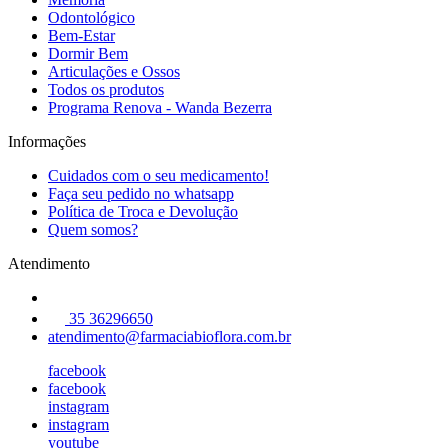
Odontológico
Bem-Estar
Dormir Bem
Articulações e Ossos
Todos os produtos
Programa Renova - Wanda Bezerra
Informações
Cuidados com o seu medicamento!
Faça seu pedido no whatsapp
Política de Troca e Devolução
Quem somos?
Atendimento
35 36296650
atendimento@farmaciabioflora.com.br
facebook
facebook
instagram
instagram
youtube