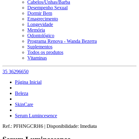
Cabelos/Unhas/Barba
Desempenho Sexual
Dormir Bem
Emagrecimento
Longevidade
Memória
Odontológico
Programa Renova - Wanda Bezerra
Suplementos
Todos os produtos
Vitaminas
35 36296650
Página Inicial
Beleza
SkinCare
Serum Lumincesence
Ref.:
PFHNGCRH6
|
Disponibilidade:
Imediata