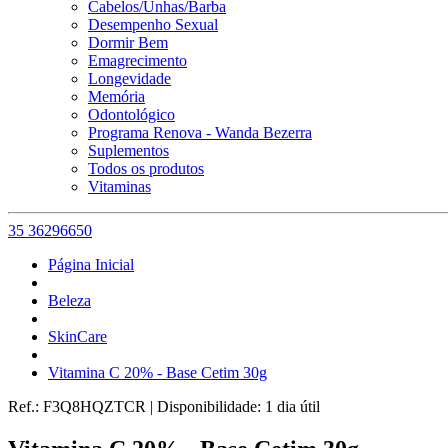
Cabelos/Unhas/Barba
Desempenho Sexual
Dormir Bem
Emagrecimento
Longevidade
Memória
Odontológico
Programa Renova - Wanda Bezerra
Suplementos
Todos os produtos
Vitaminas
35 36296650
Página Inicial
Beleza
SkinCare
Vitamina C 20% - Base Cetim 30g
Ref.:
F3Q8HQZTCR
|
Disponibilidade:
1 dia útil