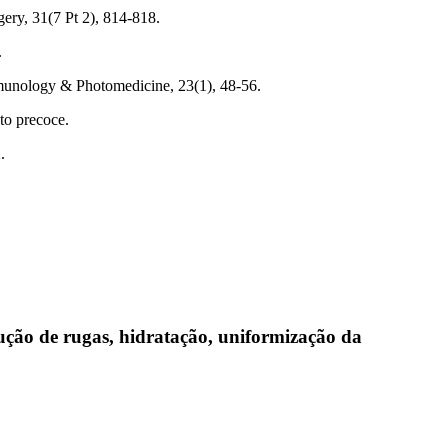
gery, 31(7 Pt 2), 814-818.
.
mmunology & Photomedicine, 23(1), 48-56.
to precoce.
.
ução de rugas, hidratação, uniformização da