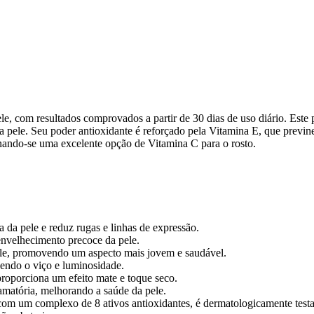
e, com resultados comprovados a partir de 30 dias de uso diário. Este 
da pele. Seu poder antioxidante é reforçado pela Vitamina E, que previn
ornando-se uma excelente opção de Vitamina C para o rosto.
a da pele e reduz rugas e linhas de expressão.
 envelhecimento precoce da pele.
ele, promovendo um aspecto mais jovem e saudável.
lvendo o viço e luminosidade.
proporciona um efeito mate e toque seco.
lamatória, melhorando a saúde da pele.
om um complexo de 8 ativos antioxidantes, é dermatologicamente testa