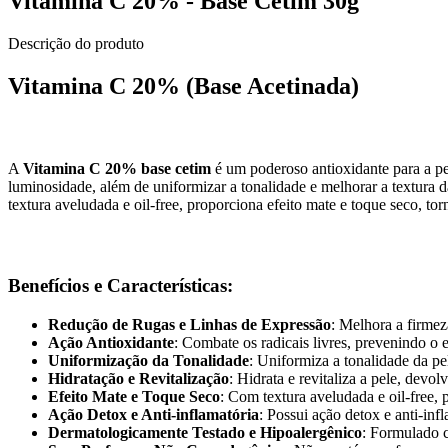
Vitamina C 20% - Base Cetim 30g
Descrição do produto
Vitamina C 20% (Base Acetinada)
A
Vitamina C 20% base cetim
é um poderoso antioxidante para a pel
luminosidade, além de uniformizar a tonalidade e melhorar a textura 
textura aveludada e oil-free, proporciona efeito mate e toque seco, t
Benefícios e Características:
Redução de Rugas e Linhas de Expressão
: Melhora a firmez
Ação Antioxidante
: Combate os radicais livres, prevenindo o
Uniformização da Tonalidade
: Uniformiza a tonalidade da p
Hidratação e Revitalização
: Hidrata e revitaliza a pele, devo
Efeito Mate e Toque Seco
: Com textura aveludada e oil-free, 
Ação Detox e Anti-inflamatória
: Possui ação detox e anti-inf
Dermatologicamente Testado e Hipoalergênico
: Formulado c